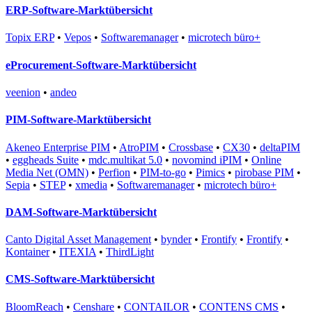
ERP-Software-Marktübersicht
Topix ERP
•
Vepos
•
Softwaremanager
•
microtech büro+
eProcurement-Software-Marktübersicht
veenion
•
andeo
PIM-Software-Marktübersicht
Akeneo Enterprise PIM
•
AtroPIM
•
Crossbase
•
CX30
•
deltaPIM
•
eggheads Suite
•
mdc.multikat 5.0
•
novomind iPIM
•
Online
Media Net (OMN)
•
Perfion
•
PIM-to-go
•
Pimics
•
pirobase PIM
•
Sepia
•
STEP
•
xmedia
•
Softwaremanager
•
microtech büro+
DAM-Software-Marktübersicht
Canto Digital Asset Management
•
bynder
•
Frontify
•
Frontify
•
Kontainer
•
ITEXIA
•
ThirdLight
CMS-Software-Marktübersicht
BloomReach
•
Censhare
•
CONTAILOR
•
CONTENS CMS
•