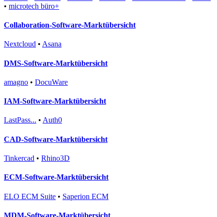
•
microtech büro+
Collaboration-Software-Marktübersicht
Nextcloud
•
Asana
DMS-Software-Marktübersicht
amagno
•
DocuWare
IAM-Software-Marktübersicht
LastPass...
•
Auth0
CAD-Software-Marktübersicht
Tinkercad
•
Rhino3D
ECM-Software-Marktübersicht
ELO ECM Suite
•
Saperion ECM
MDM-Software-Marktübersicht