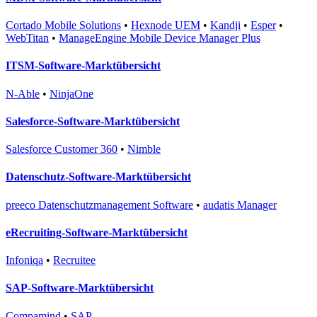
Cortado Mobile Solutions
•
Hexnode UEM
•
Kandji
•
Esper
•
WebTitan
•
ManageEngine Mobile Device Manager Plus
ITSM-Software-Marktübersicht
N-Able
•
NinjaOne
Salesforce-Software-Marktübersicht
Salesforce Customer 360
•
Nimble
Datenschutz-Software-Marktübersicht
preeco Datenschutzmanagement Software
•
audatis Manager
eRecruiting-Software-Marktübersicht
Infoniqa
•
Recruitee
SAP-Software-Marktübersicht
Compamind
•
SAP