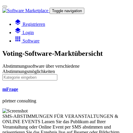
Toggle navigation
layers
Registrieren
layers
Login
apps
Software
Voting-Software-Marktübersicht
Abstimmungssoftware über verschiedene
Abstimmungsmöglichkeiten
mFrage
pörtner consulting
SMS-ABSTIMMUNGEN FÜR VERANSTALTUNGEN &
ONLINE EVENTS Lassen Sie das Publikum auf Ihrer
Veranstaltung oder Online Event per SMS abstimmen und
präsentieren Sie das Ergebnis live auf Beamer oder Bildschirm.