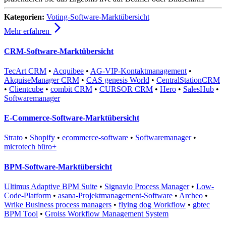
Kategorien:
Voting-Software-Marktübersicht
arrow_forward_ios
Mehr erfahren
CRM-Software-Marktübersicht
TecArt CRM
•
Acquibee
•
AG-VIP-Kontaktmanagement
•
AkquiseManager CRM
•
CAS genesis World
•
CentralStationCRM
•
Clientcube
•
combit CRM
•
CURSOR CRM
•
Hero
•
SalesHub
•
Softwaremanager
E-Commerce-Software-Marktübersicht
Strato
•
Shopify
•
ecommerce-software
•
Softwaremanager
•
microtech büro+
BPM-Software-Marktübersicht
Ultimus Adaptive BPM Suite
•
Signavio Process Manager
•
Low-
Code-Platform
•
asana-Projektmanagement-Software
•
Archeo
•
Wrike Business process managers
•
flying dog Workflow
•
gbtec
BPM Tool
•
Groiss Workflow Management System