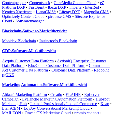
Contentpepper
•
Contentstack
•
CoreMedia Content Cloud
•
eZ
Platform DXP
•
FirstSpirit
•
Ibexa DXP
•
imperia
•
InterRed
•
Kentico Xperience
•
LianaCMS*
•
Liferay DXP
•
Magnolia CMS
•
Optimizely Content Cloud
•
pirobase CMS
•
Sitecore Exprience
Cloud
•
Softwaremanager
Blockchain-Software-Marktübersicht
Mobidev Blockchain
•
Instinctools Blockchain
CDP-Software-Marktübersicht
Acquia Customer Data Platform
•
ActionIQ Enterprise Customer
Data Platform
•
BlueConic Customer Data Platform
•
Commanders
Act Customer Data Platform
•
Customer Data Platform
•
Redpoint
rgONE
Marketing Automation-Software-Marktübersicht
Altkraft Marketing Platform
•
Creatio
•
ELAINE
•
Episerver
Campaign
•
Evalanche Marketing Automation Plattform
•
Hubspot
Marketing Hub
•
Inxmail Professional / Inxmail Commerce
•
Keap
•
LianaCEM
•
LoyJoy Conversational Marketing Cloud
•
MAILEON
•
Oracle CX Marketing Cloud
•
promio.connect
•