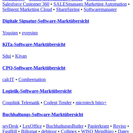
Salesforce Customer 360
•
SALESmanago Marketing Automation
•
Selligent Marketing Cloud
•
SharpSpring
•
Softwaremanager
Digitale Signatur-Software-Marktübersicht
Yousign
•
eversign
KiTa-Software-Marktübersicht
Sdui
•
Kivan
CPQ-Software-Marktübersicht
calcIT
•
Combeenation
Logistik-Software-Marktübersicht
Couplink Telematik
•
Codept Tender
•
microtech büro+
Buchhaltungs-Software-Marktübersicht
sevDesk
•
LexOffice
•
BuchhaltungsButler
•
Papierkram
•
Reviso
•
FastBill
•
Billomat
•
debitoor
•
Collmex
•
WISO MeinBüro
•
Datev