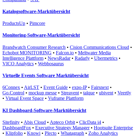
Katalogsoftware-Marktübersicht
ProductsUp
•
Pimcore
Monitoring-Software-Marktübersicht
Brandwatch Consumer Research
•
Cision Communications Cloud
•
Echobot MONITORING
•
Falcon.io
•
Meltwater Media
Intelligence Plattform
•
NewsRadar
•
Radarly
•
Ubermetrics
•
VICO Analytics
•
Webbosaurus
Virtuelle Events Software Marktübersicht
6Connex
•
AirLST
•
Event Guide
•
expo-IP
•
Fairsnext
•
Go.Control
•
mockup messe
•
Streavent
•
talque
•
ubivent
•
Veertly
•
Virtual Event Space
•
Vuframe Plattform
KI Dashboard-Software-Marktübersicht
Sitefinity
•
Abis Cloud
•
Apteco Orbit
•
ClicData i4
•
DashboardFox
•
Executive Strategy Manager
•
Hootsuite Enterprise
•
Klipfolio
•
Knowi
•
Plecto
•
Whatagraph
•
Zoho Analytics