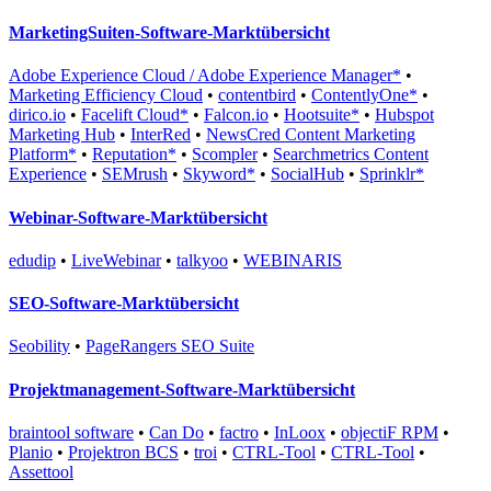
MarketingSuiten-Software-Marktübersicht
Adobe Experience Cloud / Adobe Experience Manager*
•
Marketing Efficiency Cloud
•
contentbird
•
ContentlyOne*
•
dirico.io
•
Facelift Cloud*
•
Falcon.io
•
Hootsuite*
•
Hubspot
Marketing Hub
•
InterRed
•
NewsCred Content Marketing
Platform*
•
Reputation*
•
Scompler
•
Searchmetrics Content
Experience
•
SEMrush
•
Skyword*
•
SocialHub
•
Sprinklr*
Webinar-Software-Marktübersicht
edudip
•
LiveWebinar
•
talkyoo
•
WEBINARIS
SEO-Software-Marktübersicht
Seobility
•
PageRangers SEO Suite
Projektmanagement-Software-Marktübersicht
braintool software
•
Can Do
•
factro
•
InLoox
•
objectiF RPM
•
Planio
•
Projektron BCS
•
troi
•
CTRL-Tool
•
CTRL-Tool
•
Assettool