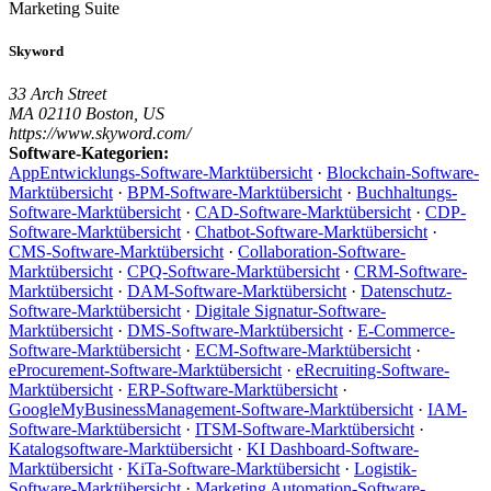
Marketing Suite
Skyword
33 Arch Street
MA 02110 Boston, US
https://www.skyword.com/
Software-Kategorien:
AppEntwicklungs-Software-Marktübersicht
·
Blockchain-Software-
Marktübersicht
·
BPM-Software-Marktübersicht
·
Buchhaltungs-
Software-Marktübersicht
·
CAD-Software-Marktübersicht
·
CDP-
Software-Marktübersicht
·
Chatbot-Software-Marktübersicht
·
CMS-Software-Marktübersicht
·
Collaboration-Software-
Marktübersicht
·
CPQ-Software-Marktübersicht
·
CRM-Software-
Marktübersicht
·
DAM-Software-Marktübersicht
·
Datenschutz-
Software-Marktübersicht
·
Digitale Signatur-Software-
Marktübersicht
·
DMS-Software-Marktübersicht
·
E-Commerce-
Software-Marktübersicht
·
ECM-Software-Marktübersicht
·
eProcurement-Software-Marktübersicht
·
eRecruiting-Software-
Marktübersicht
·
ERP-Software-Marktübersicht
·
GoogleMyBusinessManagement-Software-Marktübersicht
·
IAM-
Software-Marktübersicht
·
ITSM-Software-Marktübersicht
·
Katalogsoftware-Marktübersicht
·
KI Dashboard-Software-
Marktübersicht
·
KiTa-Software-Marktübersicht
·
Logistik-
Software-Marktübersicht
·
Marketing Automation-Software-