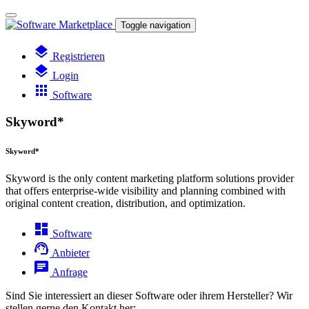
Toggle navigation
layers
Registrieren
layers
Login
apps
Software
Skyword*
Skyword*
Skyword is the only content marketing platform solutions provider
that offers enterprise-wide visibility and planning combined with
original content creation, distribution, and optimization.
dashboard
Software
support_agent
Anbieter
chat
Anfrage
Sind Sie interessiert an dieser Software oder ihrem Hersteller? Wir
stellen gerne den Kontakt her: