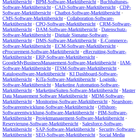
Marktübersicht
·
BPM-Software-Marktübersicht
·
Buchhaltungs-
Software-Marktübersicht
·
CAD-Software-Marktübersicht
·
CDP-
Software-Marktübersicht
·
Chatbot-Software-Marktübersicht
·
CMS-Software-Marktübersicht
·
Collaboration-Software-
Marktübersicht
·
CPQ-Software-Marktübersicht
·
CRM-Software-
Marktübersicht
·
DAM-Software-Marktübersicht
·
Datenschutz-
Software-Marktübersicht
·
Digitale Signatur-Software-
Marktübersicht
·
DMS-Software-Marktübersicht
·
E-Commerce-
Software-Marktübersicht
·
ECM-Software-Marktübersicht
·
eProcurement-Software-Marktübersicht
·
eRecruiting-Software-
Marktübersicht
·
ERP-Software-Marktübersicht
·
GoogleMyBusinessManagement-Software-Marktübersicht
·
IAM-
Software-Marktübersicht
·
ITSM-Software-Marktübersicht
·
Katalogsoftware-Marktübersicht
·
KI Dashboard-Software-
Marktübersicht
·
KiTa-Software-Marktübersicht
·
Logistik-
Software-Marktübersicht
·
Marketing Automation-Software-
Marktübersicht
·
MarketingSuiten-Software-Marktübersicht
·
Master
Data Management Software Marktübersicht
·
MDM-Software-
Marktübersicht
·
Monitoring-Software-Marktübersicht
·
Nearshore-
Softwareentwicklung-Software-Marktübersicht
·
Offshore-
Softwareentwicklung-Software-Marktübersicht
·
PIM-Software-
Marktübersicht
·
Projektmanagement-Software-Marktübersicht
·
Reservierung-Software-Marktübersicht
·
Salesforce-Software-
Marktübersicht
·
SAP-Software-Marktübersicht
·
Security-Software-
Marktübersicht
·
SEO-Software-Marktübersicht
·
Social Media