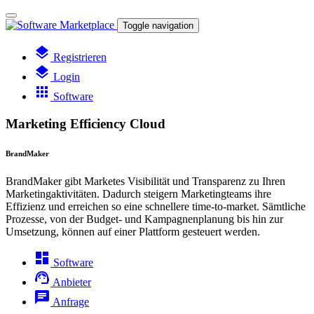
Toggle navigation
layers
Registrieren
layers
Login
apps
Software
Marketing Efficiency Cloud
BrandMaker
BrandMaker gibt Marketes Visibilität und Transparenz zu Ihren
Marketingaktivitäten. Dadurch steigern Marketingteams ihre
Effizienz und erreichen so eine schnellere time-to-market. Sämtliche
Prozesse, von der Budget- und Kampagnenplanung bis hin zur
Umsetzung, können auf einer Plattform gesteuert werden.
dashboard
Software
support_agent
Anbieter
chat
Anfrage