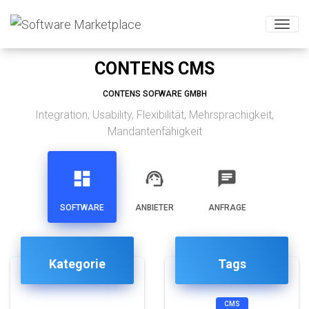
Togg
CONTENS CMS
CONTENS SOFWARE GMBH
Integration, Usability, Flexibilität, Mehrsprachigkeit,
Mandantenfähigkeit
dashboard
support_agent
chat
SOFTWARE
ANBIETER
ANFRAGE
Kategorie
Tags
CMS