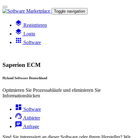
Toggle navigation
layers
Registrieren
layers
Login
apps
Software
Saperion ECM
Hyland Software Deutschland
Optimieren Sie Prozessabläufe und eliminieren Sie
Informationslücken
dashboard
Software
support_agent
Anbieter
chat
Anfrage
Sind Sie interessiert an dieser Software oder ihrem Hersteller? Wir