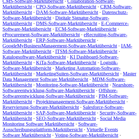
CMS-Software-Marktübersicht
·
Collaboration-Software-
Marktübersicht
·
CPQ-Software-Marktübersicht
·
CRM-Software-
Marktübersicht
·
DAM-Software-Marktübersicht
·
Datenschutz-
Software-Marktübersicht
·
Digitale Signatur-Software-
Marktübersicht
·
DMS-Software-Marktübersicht
·
E-Commerce-
Software-Marktübersicht
·
ECM-Software-Marktübersicht
·
eProcurement-Software-Marktübersicht
·
eRecruiting-Software-
Marktübersicht
·
ERP-Software-Marktübersicht
·
GoogleMyBusinessManagement-Software-Marktübersicht
·
IAM-
Software-Marktübersicht
·
ITSM-Software-Marktübersicht
·
Katalogsoftware-Marktübersicht
·
KI Dashboard-Software-
Marktübersicht
·
KiTa-Software-Marktübersicht
·
Logistik-
Software-Marktübersicht
·
Marketing Automation-Software-
Marktübersicht
·
MarketingSuiten-Software-Marktübersicht
·
Master
Data Management Software Marktübersicht
·
MDM-Software-
Marktübersicht
·
Monitoring-Software-Marktübersicht
·
Nearshore-
Softwareentwicklung-Software-Marktübersicht
·
Offshore-
Softwareentwicklung-Software-Marktübersicht
·
PIM-Software-
Marktübersicht
·
Projektmanagement-Software-Marktübersicht
·
Reservierung-Software-Marktübersicht
·
Salesforce-Software-
Marktübersicht
·
SAP-Software-Marktübersicht
·
Security-Software-
Marktübersicht
·
SEO-Software-Marktübersicht
·
Social Media
Monitoring Software Marktübersicht
·
Software-
Ausschreibungsplattform-Marktübersicht
·
Virtuelle Events
Software Marktübersicht
·
Voting-Software-Marktübersicht
·