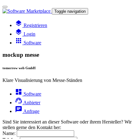
Toggle navigation
layers
Registrieren
layers
Login
apps
Software
mockup messe
tomorrow web GmbH
Klare Visualisierung von Messe-Ständen
dashboard
Software
support_agent
Anbieter
chat
Anfrage
Sind Sie interessiert an dieser Software oder ihrem Hersteller? Wir
stellen gerne den Kontakt her:
Name: