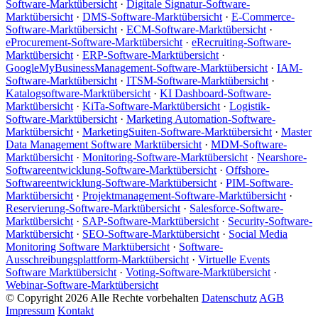
Software-Marktübersicht
·
Digitale Signatur-Software-
Marktübersicht
·
DMS-Software-Marktübersicht
·
E-Commerce-
Software-Marktübersicht
·
ECM-Software-Marktübersicht
·
eProcurement-Software-Marktübersicht
·
eRecruiting-Software-
Marktübersicht
·
ERP-Software-Marktübersicht
·
GoogleMyBusinessManagement-Software-Marktübersicht
·
IAM-
Software-Marktübersicht
·
ITSM-Software-Marktübersicht
·
Katalogsoftware-Marktübersicht
·
KI Dashboard-Software-
Marktübersicht
·
KiTa-Software-Marktübersicht
·
Logistik-
Software-Marktübersicht
·
Marketing Automation-Software-
Marktübersicht
·
MarketingSuiten-Software-Marktübersicht
·
Master
Data Management Software Marktübersicht
·
MDM-Software-
Marktübersicht
·
Monitoring-Software-Marktübersicht
·
Nearshore-
Softwareentwicklung-Software-Marktübersicht
·
Offshore-
Softwareentwicklung-Software-Marktübersicht
·
PIM-Software-
Marktübersicht
·
Projektmanagement-Software-Marktübersicht
·
Reservierung-Software-Marktübersicht
·
Salesforce-Software-
Marktübersicht
·
SAP-Software-Marktübersicht
·
Security-Software-
Marktübersicht
·
SEO-Software-Marktübersicht
·
Social Media
Monitoring Software Marktübersicht
·
Software-
Ausschreibungsplattform-Marktübersicht
·
Virtuelle Events
Software Marktübersicht
·
Voting-Software-Marktübersicht
·
Webinar-Software-Marktübersicht
© Copyright 2026 Alle Rechte vorbehalten
Datenschutz
AGB
Impressum
Kontakt