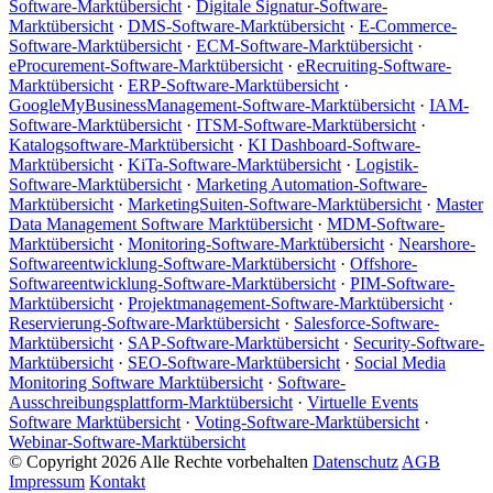
Software-Marktübersicht
·
Digitale Signatur-Software-
Marktübersicht
·
DMS-Software-Marktübersicht
·
E-Commerce-
Software-Marktübersicht
·
ECM-Software-Marktübersicht
·
eProcurement-Software-Marktübersicht
·
eRecruiting-Software-
Marktübersicht
·
ERP-Software-Marktübersicht
·
GoogleMyBusinessManagement-Software-Marktübersicht
·
IAM-
Software-Marktübersicht
·
ITSM-Software-Marktübersicht
·
Katalogsoftware-Marktübersicht
·
KI Dashboard-Software-
Marktübersicht
·
KiTa-Software-Marktübersicht
·
Logistik-
Software-Marktübersicht
·
Marketing Automation-Software-
Marktübersicht
·
MarketingSuiten-Software-Marktübersicht
·
Master
Data Management Software Marktübersicht
·
MDM-Software-
Marktübersicht
·
Monitoring-Software-Marktübersicht
·
Nearshore-
Softwareentwicklung-Software-Marktübersicht
·
Offshore-
Softwareentwicklung-Software-Marktübersicht
·
PIM-Software-
Marktübersicht
·
Projektmanagement-Software-Marktübersicht
·
Reservierung-Software-Marktübersicht
·
Salesforce-Software-
Marktübersicht
·
SAP-Software-Marktübersicht
·
Security-Software-
Marktübersicht
·
SEO-Software-Marktübersicht
·
Social Media
Monitoring Software Marktübersicht
·
Software-
Ausschreibungsplattform-Marktübersicht
·
Virtuelle Events
Software Marktübersicht
·
Voting-Software-Marktübersicht
·
Webinar-Software-Marktübersicht
© Copyright 2026 Alle Rechte vorbehalten
Datenschutz
AGB
Impressum
Kontakt