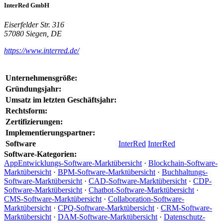
InterRed GmbH
Eiserfelder Str. 316
57080 Siegen, DE
https://www.interred.de/
Unternehmensgröße:
Gründungsjahr:
Umsatz im letzten Geschäftsjahr:
Rechtsform:
Zertifizierungen:
Implementierungspartner:
Software
InterRed
InterRed
Software-Kategorien:
AppEntwicklungs-Software-Marktübersicht
·
Blockchain-Software-
Marktübersicht
·
BPM-Software-Marktübersicht
·
Buchhaltungs-
Software-Marktübersicht
·
CAD-Software-Marktübersicht
·
CDP-
Software-Marktübersicht
·
Chatbot-Software-Marktübersicht
·
CMS-Software-Marktübersicht
·
Collaboration-Software-
Marktübersicht
·
CPQ-Software-Marktübersicht
·
CRM-Software-
Marktübersicht
·
DAM-Software-Marktübersicht
·
Datenschutz-