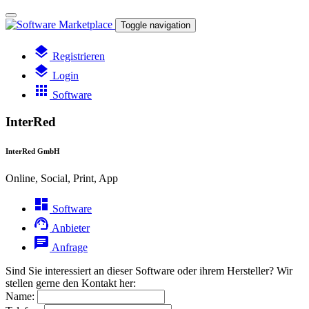
Toggle navigation
layers
Registrieren
layers
Login
apps
Software
InterRed
InterRed GmbH
Online, Social, Print, App
dashboard
Software
support_agent
Anbieter
chat
Anfrage
Sind Sie interessiert an dieser Software oder ihrem Hersteller? Wir
stellen gerne den Kontakt her:
Name: