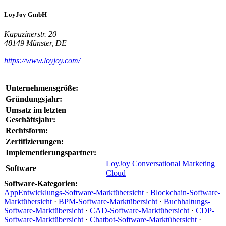
LoyJoy GmbH
Kapuzinerstr. 20
48149 Münster, DE
https://www.loyjoy.com/
Unternehmensgröße:
Gründungsjahr:
Umsatz im letzten
Geschäftsjahr:
Rechtsform:
Zertifizierungen:
Implementierungspartner:
LoyJoy Conversational Marketing
Software
Cloud
Software-Kategorien:
AppEntwicklungs-Software-Marktübersicht
·
Blockchain-Software-
Marktübersicht
·
BPM-Software-Marktübersicht
·
Buchhaltungs-
Software-Marktübersicht
·
CAD-Software-Marktübersicht
·
CDP-
Software-Marktübersicht
·
Chatbot-Software-Marktübersicht
·