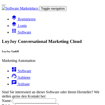
Toggle navigation
layers
Registrieren
layers
Login
apps
Software
LoyJoy Conversational Marketing Cloud
LoyJoy GmbH
Marketing Automation
dashboard
Software
support_agent
Anbieter
chat
Anfrage
Sind Sie interessiert an dieser Software oder ihrem Hersteller? Wir
stellen gerne den Kontakt her:
Name: