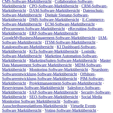
CMS-Software-Marktübersicht
·
Collaboration-Software-
Marktübersicht
·
CPQ-Software-Marktübersicht
·
CRM-Software-
Marktübersicht
·
DAM-Software-Marktübersicht
·
Datenschutz-
Software-Marktübersicht
·
Digitale Signatur-Software-
Marktübersicht
·
DMS-Software-Marktübersicht
·
E-Commerce-
Software-Marktübersicht
·
ECM-Software-Marktübersicht
·
eProcurement-Software-Marktübersicht
·
eRecruiting-Software-
Marktübersicht
·
ERP-Software-Marktübersicht
·
GoogleMyBusinessManagement-Software-Marktübersicht
·
IAM-
Software-Marktübersicht
·
ITSM-Software-Marktübersicht
·
Katalogsoftware-Marktübersicht
·
KI Dashboard-Software-
Marktübersicht
·
KiTa-Software-Marktübersicht
·
Logistik-
Software-Marktübersicht
·
Marketing Automation-Software-
Marktübersicht
·
MarketingSuiten-Software-Marktübersicht
·
Master
Data Management Software Marktübersicht
·
MDM-Software-
Marktübersicht
·
Monitoring-Software-Marktübersicht
·
Nearshore-
Softwareentwicklung-Software-Marktübersicht
·
Offshore-
Softwareentwicklung-Software-Marktübersicht
·
PIM-Software-
Marktübersicht
·
Projektmanagement-Software-Marktübersicht
·
Reservierung-Software-Marktübersicht
·
Salesforce-Software-
Marktübersicht
·
SAP-Software-Marktübersicht
·
Security-Software-
Marktübersicht
·
SEO-Software-Marktübersicht
·
Social Media
Monitoring Software Marktübersicht
·
Software-
Ausschreibungsplattform-Marktübersicht
·
Virtuelle Events
Software Marktübersicht
·
Voting-Software-Marktübersicht
·