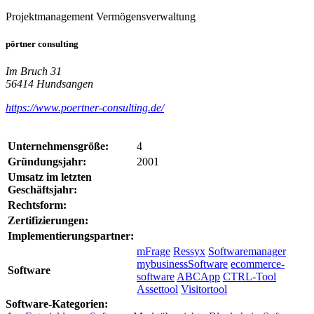
Projektmanagement
Vermögensverwaltung
pörtner consulting
Im Bruch 31
56414 Hundsangen
https://www.poertner-consulting.de/
Unternehmensgröße:
4
Gründungsjahr:
2001
Umsatz im letzten
Geschäftsjahr:
Rechtsform:
Zertifizierungen:
Implementierungspartner:
mFrage
Ressyx
Softwaremanager
mybusinessSoftware
ecommerce-
Software
software
ABCApp
CTRL-Tool
Assettool
Visitortool
Software-Kategorien: