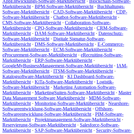
AppEntwicklungs-Software-Marktübersicht
·
Blockchain-Software-
Marktübersicht
·
BPM-Software-Marktübersicht
·
Buchhaltungs-
Software-Marktübersicht
·
CAD-Software-Marktübersicht
·
CDP-
Software-Marktübersicht
·
Chatbot-Software-Marktübersicht
·
CMS-Software-Marktübersicht
·
Collaboration-Software-
Marktübersicht
·
CPQ-Software-Marktübersicht
·
CRM-Software-
Marktübersicht
·
DAM-Software-Marktübersicht
·
Datenschutz-
Software-Marktübersicht
·
Digitale Signatur-Software-
Marktübersicht
·
DMS-Software-Marktübersicht
·
E-Commerce-
Software-Marktübersicht
·
ECM-Software-Marktübersicht
·
eProcurement-Software-Marktübersicht
·
eRecruiting-Software-
Marktübersicht
·
ERP-Software-Marktübersicht
·
GoogleMyBusinessManagement-Software-Marktübersicht
·
IAM-
Software-Marktübersicht
·
ITSM-Software-Marktübersicht
·
Katalogsoftware-Marktübersicht
·
KI Dashboard-Software-
Marktübersicht
·
KiTa-Software-Marktübersicht
·
Logistik-
Software-Marktübersicht
·
Marketing Automation-Software-
Marktübersicht
·
MarketingSuiten-Software-Marktübersicht
·
Master
Data Management Software Marktübersicht
·
MDM-Software-
Marktübersicht
·
Monitoring-Software-Marktübersicht
·
Nearshore-
Softwareentwicklung-Software-Marktübersicht
·
Offshore-
Softwareentwicklung-Software-Marktübersicht
·
PIM-Software-
Marktübersicht
·
Projektmanagement-Software-Marktübersicht
·
Reservierung-Software-Marktübersicht
·
Salesforce-Software-
Marktübersicht
·
SAP-Software-Marktübersicht
·
Security-Software-