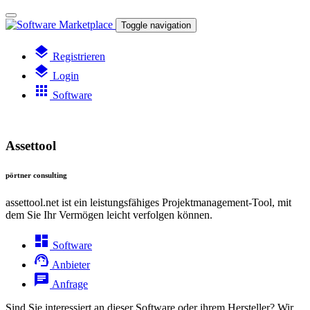
Toggle navigation
layers
Registrieren
layers
Login
apps
Software
Assettool
pörtner consulting
assettool.net ist ein leistungsfähiges Projektmanagement-Tool, mit
dem Sie Ihr Vermögen leicht verfolgen können.
dashboard
Software
support_agent
Anbieter
chat
Anfrage
Sind Sie interessiert an dieser Software oder ihrem Hersteller? Wir